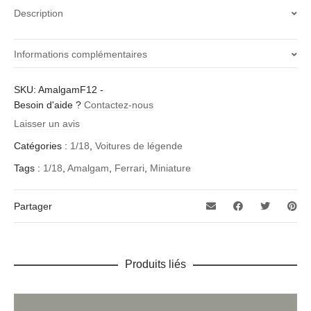
1:18
Description
SCALE
-
AMALGAM
Informations complémentaires
quantity
Poids
SKU:
AmalgamF12
-
Besoin d'aide ?
5 kg
Contactez-nous
Laisser un avis
Echelle
Catégories :
1/18
,
Voitures de légende
1/18
Tags :
1/18
,
Amalgam
,
Ferrari
,
Miniature
Marque
FERARRI
Partager
Année
2000
Produits liés
Fabricant
Amalgam