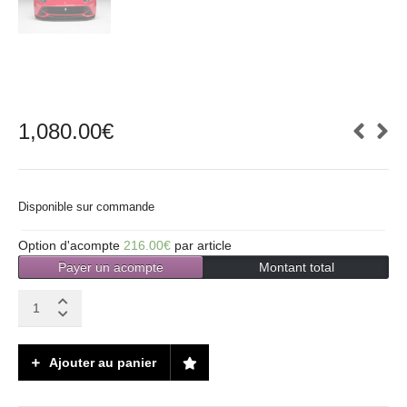
1,080.00
€
Disponible sur commande
Option d'acompte
216.00
€
par article
Payer un acompte
Montant total
Ferrari
F12
BERLINETTA
2012
Ajouter au panier
-
Red