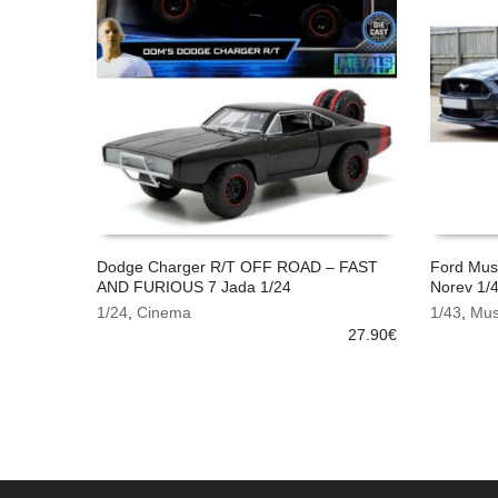
Dodge Charger R/T OFF ROAD – FAST
Ford Mus
AND FURIOUS 7 Jada 1/24
Norev 1/
AJOUTER AU PANIER
PRE-C
1/24
,
Cinema
1/43
,
Mus
27.90
€