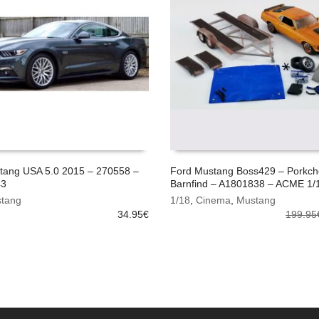
tang USA 5.0 2015 – 270558 –
Ford Mustang Boss429 – Porkch
43
Barnfind – A1801838 – ACME 1/
OMMANDE
AJOUTER AU PANIER
tang
1/18
,
Cinema
,
Mustang
34.95
€
199.95