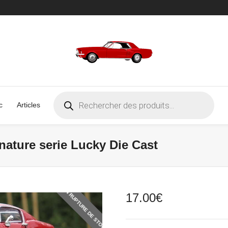
Recherche
c
Articles
de
produits
ature serie Lucky Die Cast
EN RUPTURE DE STOCK
17.00
€