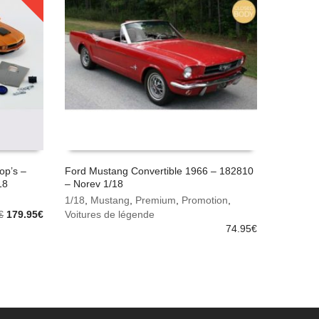
op’s –
Ford Mustang Convertible 1966 – 182810
18
– Norev 1/18
AJOUTER AU PANIER
1/18
,
Mustang
,
Premium
,
Promotion
,
Le
Le
€
179.95
€
Voitures de légende
prix
prix
74.95
€
initial
actuel
était :
est :
199.95€.
179.95€.