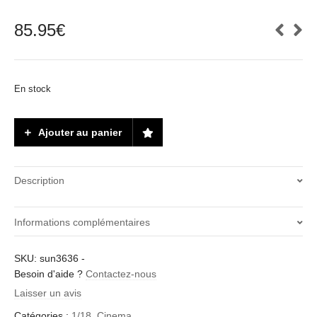
85.95
€
En stock
Ajouter au panier
Description
Informations complémentaires
Poids
SKU:
sun3636
-
Besoin d'aide ?
2 kg
Contactez-nous
Laisser un avis
Echelle
Catégories :
1/18
,
Cinema