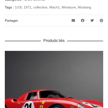
1/18
Tags :
1/18
,
1971
,
collection
,
Mach1
,
Miniature
,
Mustang
Marque
DeLorean
Partager
Année
70
Produits liés
Fabricant
SunStar
Catégorie
Mustang