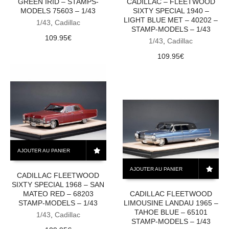
GREEN IRID – STAMPS-
CADILLAC – FLEETWOOD
MODELS 75603 – 1/43
SIXTY SPECIAL 1940 –
LIGHT BLUE MET – 40202 –
1/43
,
Cadillac
STAMP-MODELS – 1/43
109.95
€
1/43
,
Cadillac
109.95
€
AJOUTER AU PANIER
AJOUTER AU PANIER
CADILLAC FLEETWOOD
SIXTY SPECIAL 1968 – SAN
MATEO RED – 68203
CADILLAC FLEETWOOD
STAMP-MODELS – 1/43
LIMOUSINE LANDAU 1965 –
TAHOE BLUE – 65101
1/43
,
Cadillac
STAMP-MODELS – 1/43