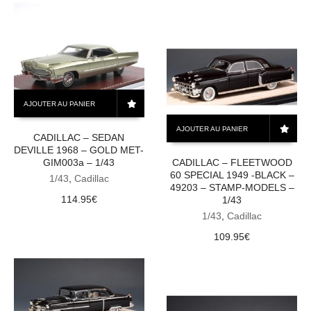
AJOUTER AU PANIER
AJOUTER AU PANIER
CADILLAC – SEDAN
DEVILLE 1968 – GOLD MET-
GIM003a – 1/43
CADILLAC – FLEETWOOD
60 SPECIAL 1949 -BLACK –
1/43
,
Cadillac
49203 – STAMP-MODELS –
114.95
€
1/43
1/43
,
Cadillac
109.95
€